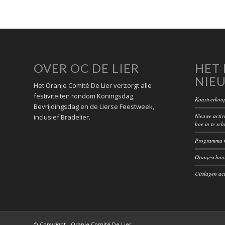
OVER OC DE LIER
HET 
NIE
Het Oranje Comité De Lier verzorgt alle
festiviteiten rondom Koningsdag,
Kaartverkoop
Bevrijdingsdag en de Lierse Feestweek,
Nieuwe activi
inclusief Bradelier.
hoe in te sch
Programma O
Oranjeschool
Uitslagen act
© Copyright - Oranje Comité De Lier