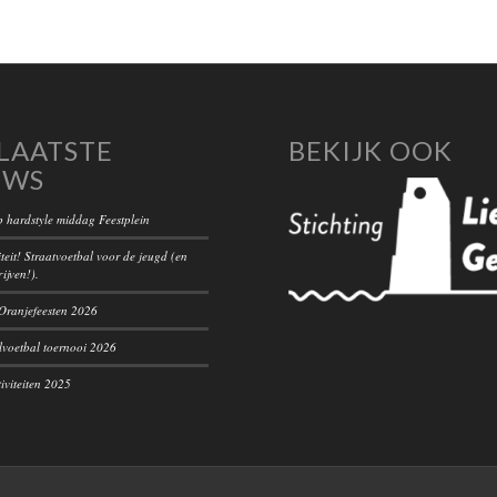
LAATSTE
BEKIJK OOK
UWS
 hardstyle middag Feestplein
teit! Straatvoetbal voor de jeugd (en
rijven!).
ranjefeesten 2026
voetbal toernooi 2026
iviteiten 2025