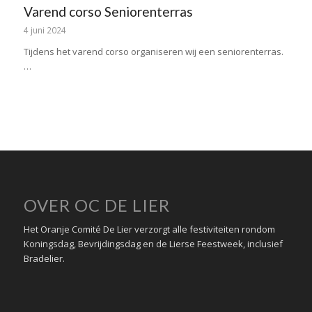
Varend corso Seniorenterras
4 juni 2024
Tijdens het varend corso organiseren wij een seniorenterras.
…
OVER OC DE LIER
Het Oranje Comité De Lier verzorgt alle festiviteiten rondom
Koningsdag, Bevrijdingsdag en de Lierse Feestweek, inclusief
Bradelier.