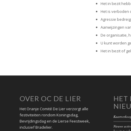
Het in bezit heb
Het is verboden o
Agressie bedreig
Aanwijzingen van
De organisatie, 
U kunt worden ge
Het in bezit of g
OVER OC DE LIER
HET 
NIE
Het Oranje Comité De Lier verzorgt alle
festiviteiten rondom Koningsdag,
Kaartverkoop
Bevrijdingsdag en de Lierse Feestweek,
Nieuwe activi
inclusief Bradelier.
hoe in te sch