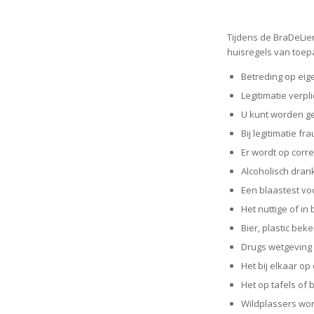
Tijdens de BraDeLie
huisregels van toep
Betreding op eige
Legitimatie verpli
U kunt worden ge
Bij legitimatie fr
Er wordt op corre
Alcoholisch drank
Een blaastest vo
Het nuttige of in
Bier, plastic bek
Drugs wetgeving 
Het bij elkaar op
Het op tafels of
Wildplassers word