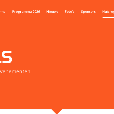
ome
Programma 2026
Nieuws
Foto’s
Sponsors
Huisre
LS
 evenementen