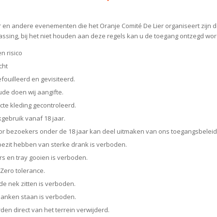
r en andere evenementen die het Oranje Comité De Lier organiseert zijn 
assing, bij het niet houden aan deze regels kan u de toegang ontzegd wo
n risico
cht
fouilleerd en gevisiteerd.
aude doen wij aangifte.
cte kleding gecontroleerd.
gebruik vanaf 18 jaar.
or bezoekers onder de 18 jaar kan deel uitmaken van ons toegangsbeleid
 bezit hebben van sterke drank is verboden.
ers en tray gooien is verboden.
Zero tolerance.
 de nek zitten is verboden.
 banken staan is verboden.
en direct van het terrein verwijderd.