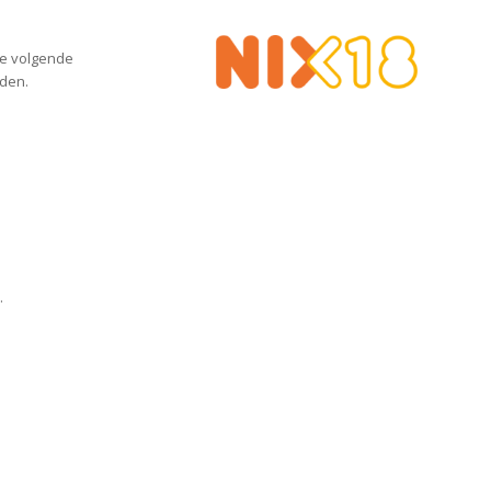
de volgende
rden.
.