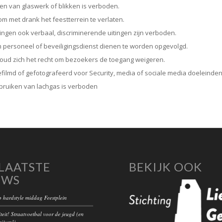
ben van glaswerk of blikken is verboden.
m met drank het feestterrein te verlaten.
ingen ook verbaal, discriminerende uitingen zijn verboden.
 personeel of beveiligingsdienst dienen te worden opgevolgd.
houd zich het recht om bezoekers de toegang weigeren.
filmd of gefotografeerd voor Security, media of sociale media doeleinde
ebruiken van lachgas is verboden
LAATSTE
BEKIJK OOK
UWS
 hardstyle middag Feestplein
teit! Straatvoetbal voor de jeugd (en
rijven!).