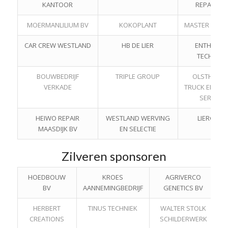
KANTOOR
REPARATI
MOERMANLILIUM BV
KOKOPLANT
MASTER SYST
CAR CREW WESTLAND
HB DE LIER
ENTHOVE
TECHNIEK
BOUWBEDRIJF
TRIPLE GROUP
OLSTHOOR
VERKADE
TRUCK EN TRA
SERVICE
HEIWO REPAIR
WESTLAND WERVING
LIERGLAS
MAASDIJK BV
EN SELECTIE
Zilveren sponsoren
HOEDBOUW
KROES
AGRIVERCO
BV
AANNEMINGBEDRIJF
GENETICS BV
HERBERT
TINUS TECHNIEK
WALTER STOLK
CREATIONS
SCHILDERWERK