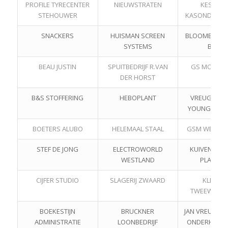
PROFILE TYRECENTER
NIEUWSTRATEN
KESTER
STEHOUWER
KASONDERH
SNACKERS
HUISMAN SCREEN
BLOOMBOUQ
SYSTEMS
BV
BEAU JUSTIN
SPUITBEDRIJF R.VAN
GS MONTA
DER HORST
B&S STOFFERING
HEBOPLANT
VREUGDENH
YOUNG PLAN
BOETERS ALUBO
HELEMAAL STAAL
GSM WESTL
STEF DE JONG
ELECTROWORLD
KUIVENHOV
WESTLAND
PLANTS
CIJFER STUDIO
SLAGERIJ ZWAARD
KLEIJN
TWEEWIELE
BOEKESTIJN
BRUCKNER
JAN VREUGDE
ADMINISTRATIE
LOONBEDRIJF
ONDERHOUD