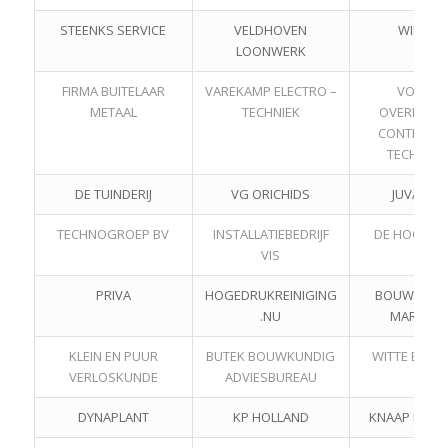
STEENKS SERVICE
VELDHOVEN
WIPAL
LOONWERK
FIRMA BUITELAAR
VAREKAMP ELECTRO –
VOS &
METAAL
TECHNIEK
OVERKLEEF
CONTRUCTI
TECHNIEK
DE TUINDERIJ
VG ORICHIDS
JUVA NV
TECHNOGROEP BV
INSTALLATIEBEDRIJF
DE HOOIBE
VIS
PRIVA
HOGEDRUKREINIGING
BOUWBEDRI
.NU
MARKUS
KLEIN EN PUUR
BUTEK BOUWKUNDIG
WITTE EETCA
VERLOSKUNDE
ADVIESBUREAU
DYNAPLANT
KP HOLLAND
KNAAP HORE