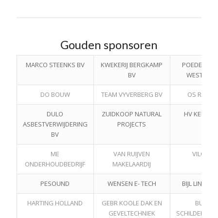
Gouden sponsoren
MARCO STEENKS BV
KWEKERIJ BERGKAMP
POEDER CO
BV
WESTLAN
DO BOUW
TEAM VYVERBERG BV
OS REPAIR
DULO
ZUIDKOOP NATURAL
HV KEUKEN
ASBESTVERWIJDERING
PROJECTS
BV
ME
VAN RUIJVEN
VILOSA
ONDERHOUDBEDRIJF
MAKELAARDIJ
PESOUND
WENSEN E- TECH
BIJL LINE V.O.
HARTING HOLLAND
GEBR KOOLE DAK EN
BUIJS
GEVELTECHNIEK
SCHILDERWER