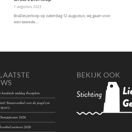
1 augustus 2023
BraDeLierloop op zaterdag 12 augustus, wij gaan voor
een tweede…
LAATSTE
BEKIJK OOK
UWS
 hardstyle middag Feestplein
teit! Straatvoetbal voor de jeugd (en
rijven!).
ranjefeesten 2026
voetbal toernooi 2026