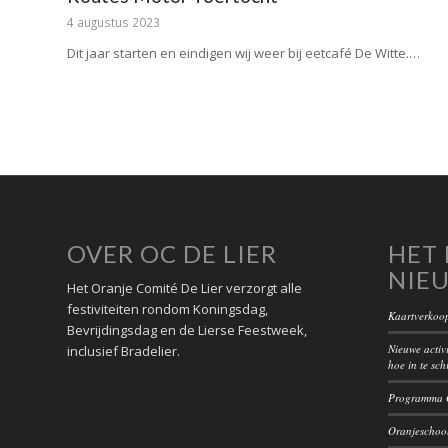
4 augustus 2023
Dit jaar starten en eindigen wij weer bij eetcafé De Witte.…
OVER OC DE LIER
HET 
NIE
Het Oranje Comité De Lier verzorgt alle
festiviteiten rondom Koningsdag,
Kaartverkoop
Bevrijdingsdag en de Lierse Feestweek,
Nieuwe activi
inclusief Bradelier.
hoe in te sch
Programma O
Oranjeschool