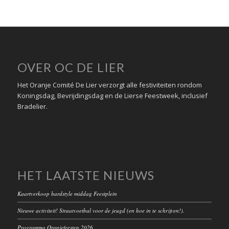
OVER OC DE LIER
Het Oranje Comité De Lier verzorgt alle festiviteiten rondom
Koningsdag, Bevrijdingsdag en de Lierse Feestweek, inclusief
Bradelier.
HET LAATSTE NIEUWS
Kaartverkoop hardstyle middag Feestplein
Nieuwe activiteit! Straatvoetbal voor de jeugd (en hoe in te schrijven!).
Programma Oranjefeesten 2026