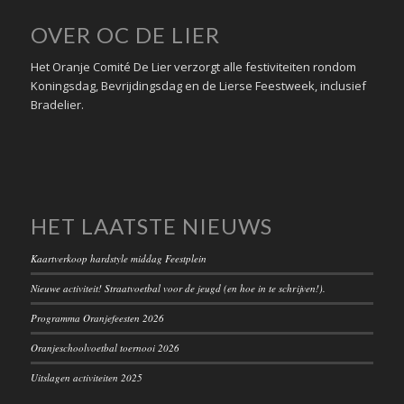
OVER OC DE LIER
Het Oranje Comité De Lier verzorgt alle festiviteiten rondom
Koningsdag, Bevrijdingsdag en de Lierse Feestweek, inclusief
Bradelier.
HET LAATSTE NIEUWS
Kaartverkoop hardstyle middag Feestplein
Nieuwe activiteit! Straatvoetbal voor de jeugd (en hoe in te schrijven!).
Programma Oranjefeesten 2026
Oranjeschoolvoetbal toernooi 2026
Uitslagen activiteiten 2025