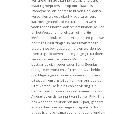
veiligheid? Bij God kunnen we altijd terecht,
maar Hij roept ons ook op om elkaar als
(mede)mens, als naaste te blijven zien, ook al
verschillen we qua uiterlijk, overtuigingen,
karakter, geaardheid etc. Dit kunnen we niet
vaak genoeg horen, ook om het binnen De Lier
en het Westland met elkaar ruimhartig,
leefbaar en leuk te houden! Uiteraard gaan we
ook met elkaar zingen! In het samen zingen
ervaren we ook geborgenheid en worden we
even uitgetild boven ons ‘eigen gelijk’. Dit doen
we samen met het combo ‘Music Friends’
bestaande uit in ieder geval Sonja Soonius-
Prins, Peter Pronk en Clé Lammens. Zij hebben
prachtige, eigentijdse en klassieke nummers
uitgezocht om ons bij de kern van ons bestaan
uit te komen. De leiding van de viering is in
handen van Tiny van Paassen namens het RK
Amosgilde en ds. Lennart van Berkel (PKN). Er is
ook weer aan de kinderen (tot 12 jaar) gedacht
en voor hen is er een eigen programma. Na
afloop is er alle ruimte voor ontmoeting rondom