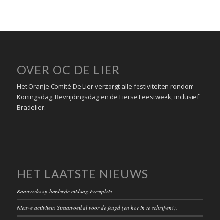
OVER OC DE LIER
Het Oranje Comité De Lier verzorgt alle festiviteiten rondom
Koningsdag, Bevrijdingsdag en de Lierse Feestweek, inclusief
Bradelier.
HET LAATSTE NIEUWS
Kaartverkoop hardstyle middag Feestplein
Nieuwe activiteit! Straatvoetbal voor de jeugd (en hoe in te schrijven!).