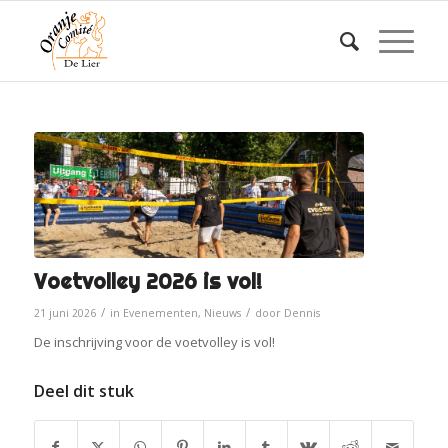
Voetvolley 2026 is vol!
/
/
21 juni 2026
in
Evenementen
,
Nieuws
door
Dennis
De inschrijving voor de voetvolley is vol!
Deel dit stuk