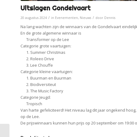
Uitslagen Gondelvaart
/
/
20 augustus 2024
in
Evenementen
,
Nieuws
door
Dennis
Na lang wachten zijn de winnaars van de Gondelvaart eindelij
En de grote algemene winnaar is
Transformer op de Lee
Categorie grote vaartuigen:
1. Summer Christmas
2. Roleeo Drive
3. Lee Chouffe
Categorie kleine vaartuigen:
1. Buurman en Buurman
2. Biodiversiteut
3. The Music Factory
Categorie Jeugd:
Tropisch
Van harte gefeliciteerd! Het niveau lag dit jaar ongekend hoo
op de Lee.
De prijswinnaars kunnen hun prijs op 20 september om 19:00 op