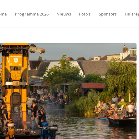
ome
Programma 2026
Nieuws
Foto’s
Sponsors
Huisre