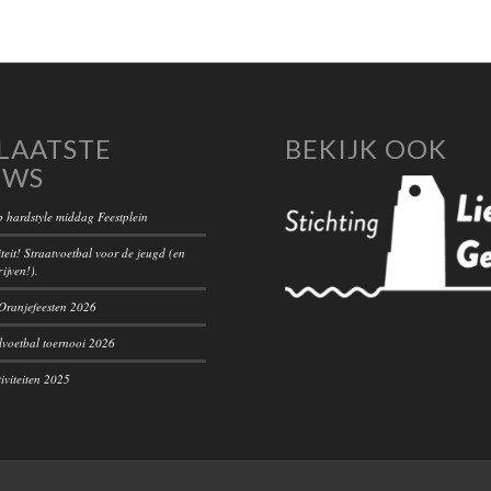
LAATSTE
BEKIJK OOK
UWS
 hardstyle middag Feestplein
teit! Straatvoetbal voor de jeugd (en
rijven!).
ranjefeesten 2026
voetbal toernooi 2026
iviteiten 2025