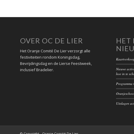
OVER OC DE LIER
HET 
NIE
Het Oranje Comité De Lier verzorgt alle
festiviteiten rondom Koningsdag,
Kaartverkoop
Bevrijdingsdag en de Lierse Feestweek,
Nieuwe activi
inclusief Bradelier.
hoe in te sch
Programma O
Oranjeschool
Uitslagen act
© Copyright - Oranje Comité De Lier