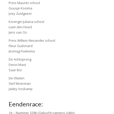
Prins Maurits school
Guusje Kooima
Joey Zuidgeest
Koningin Juliana school
Liam den Hoed
Jens van Os
Prins Willem Alexander school
Fleur Guilonard
Jesmag Foekema
De Achtsprong
Denvi Mast
Saar Bol
De Vlieten
Stef Moerman
Jadey Voskamp
Eendenrace:
1e – Nummer 3286 (Gekocht namens Valto)