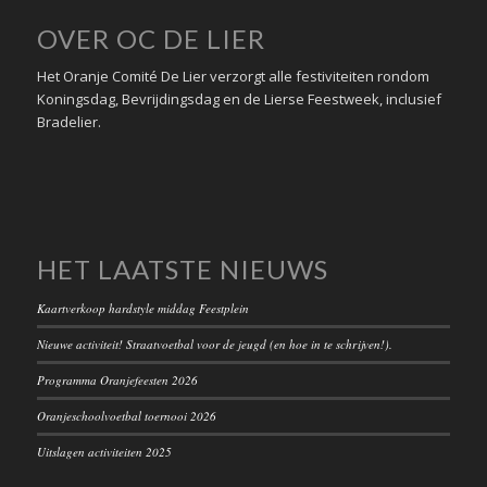
OVER OC DE LIER
Het Oranje Comité De Lier verzorgt alle festiviteiten rondom
Koningsdag, Bevrijdingsdag en de Lierse Feestweek, inclusief
Bradelier.
HET LAATSTE NIEUWS
Kaartverkoop hardstyle middag Feestplein
Nieuwe activiteit! Straatvoetbal voor de jeugd (en hoe in te schrijven!).
Programma Oranjefeesten 2026
Oranjeschoolvoetbal toernooi 2026
Uitslagen activiteiten 2025