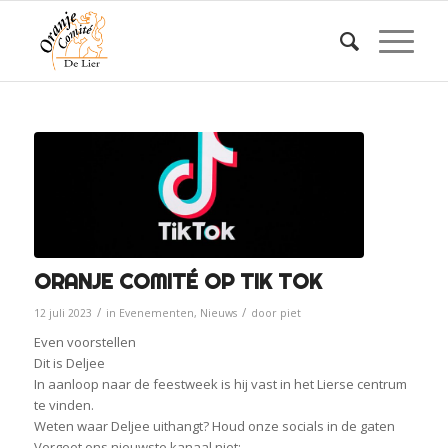
ORANJE COMITÉ OP TIK TOK
/
/
12 juli 2023
in
Evenementen
,
Nieuws
door
piet
Even voorstellen
Dit is Deljee
In aanloop naar de feestweek is hij vast in het Lierse centrum
te vinden.
Weten waar Deljee uithangt? Houd onze socials in de gaten
Vergeet ons nieuwste kanaal niet;