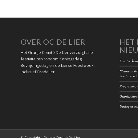
OVER OC DE LIER
HET 
NIE
Het Oranje Comité De Lier verzorgt alle
festiviteiten rondom Koningsdag,
Kaartverkoop
Bevrijdingsdag en de Lierse Feestweek,
Nieuwe activi
inclusief Bradelier.
hoe in te sch
Programma O
Oranjeschool
Uitslagen act
© Copyright - Oranje Comité De Lier