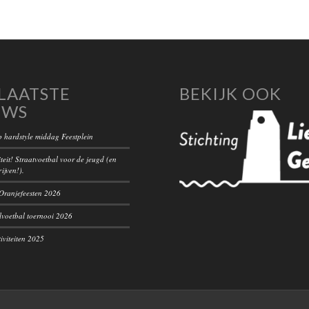
LAATSTE
BEKIJK OOK
UWS
 hardstyle middag Feestplein
teit! Straatvoetbal voor de jeugd (en
rijven!).
ranjefeesten 2026
voetbal toernooi 2026
iviteiten 2025