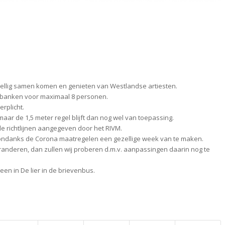
zellig samen komen en genieten van Westlandse artiesten.
op banken voor maximaal 8 personen.
erplicht.
, maar de 1,5 meter regel blijft dan nog wel van toepassing.
e richtlijnen aangegeven door het RIVM.
r ondanks de Corona maatregelen een gezellige week van te maken.
randeren, dan zullen wij proberen d.m.v. aanpassingen daarin nog te
reen in De lier in de brievenbus.