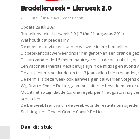
Bradelierweek = Lierweek 2.0
/
/
28 juli 2021
in
Nieuws
door
Dennis
Update 28 juli 2021.
Bradelierweek = Lierweek 2.0 (17 t/m 21 augustus 2021)
Wat houdt dat precies in?
De meeste activiteiten kunnen we weer in ere herstellen.
Dit betekent dat we weer onder het genot van een drankje ge
Dit kan zonder de 1.5 meter maatregelen, in de buitenlucht, 
Een vaccinatie/herstel/test bewijs zijn in de middag en avond v
De activiteiten voor kinderen tot 13 jaar vallen hier niet onder
De kermis is deze week ook aanwezig en zal werken volgens d
Wij, Oranje Comité De Lier, gaan ons uiterste best doen om e
Mocht het zo zijn dat de Corona regels per 14 augustus nog ve
schakelen.
De Lierweek krant valt in de week voor de festiviteiten bij iede
Stichting Liers Gevoel Oranje Comité De Lier
Deel dit stuk