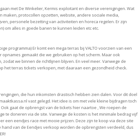
egaan met De Winkelier, Kermis exploitant en diverse verenigingen. Wat
 maken, protocollen opzetten, website, andere sociale media,
en, personele bezetting van activiteiten en horeca regelen. Er zijn
 om alles in goede banen te kunnen leiden etc etc.
orlopige programma) Er komt een mega terras bij VALTO voorzien van een
 er opnames gemaakt die we gebruiken op het scherm. Maar ook
n, zodat we binnen de richtlijnen blijven. En veel meer. Vanwege de
het terras tickets verkopen, met daaraan een gezondheid check.
rengingen, die hun inkomsten drastisch hebben zien dalen. Voor dit doel
kassa.nl vast gelegd. Het idee is om met vele kleine bijdragen toch
 Ook gaat de opbrengst van de tickets hier naartoe , We roepen de
e te doneren via de site. Vanwege de kosten is het minimale bedrag vijf
 er een eendjes race met mooie prijzen. Deze zijn te koop via deze site
n de hand van de Eendjes verkoop worden de opbrengsten verdeeld, dus
ER!