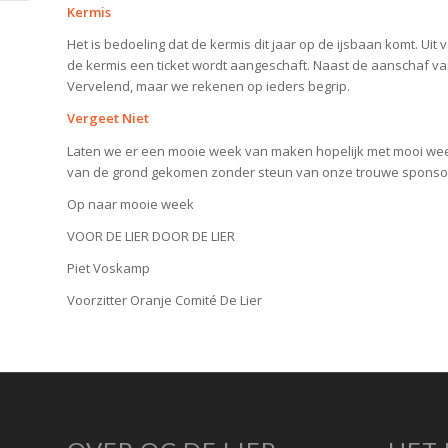
Kermis
Het is bedoeling dat de kermis dit jaar op de ijsbaan komt. Uit
de kermis een ticket wordt aangeschaft. Naast de aanschaf v
Vervelend, maar we rekenen op ieders begrip.
Vergeet Niet
Laten we er een mooie week van maken hopelijk met mooi wee
van de grond gekomen zonder steun van onze trouwe sponsors
Op naar mooie week
VOOR DE LIER DOOR DE LIER
Piet Voskamp
Voorzitter Oranje Comité De Lier