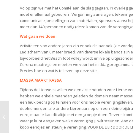
Volop zijn we met het Comité aan de slag gegaan. In overleg g
moet er allemaal gebeuren . Vergunning aanvragen, tekeningen
communicatie, bestellingen van materialen, sponsors aanschrijv
meer dan 140 personen nodig (deze komen van de verengingen)
Wat gaan we doen
Activiteiten van andere jaren zijn er ook dit jaar ook (zie vo
Led scherm van 6 meter breed. Van diverse lokale bands zijn
bijvoorbeeld het Beach foot volley wordt er live op uitgezonde
Corona maatregelen moeten we voor het middag programma op 
Precies hoe en wat is te lezen op deze site .
MASSA MAAKT KASSA
Tijdens de Lierweek willen we een actie houden voor Lierse ve
hebben we enkele maanden geleden de domein naam massamaakt
een leuk bedrag op te halen voor ons mooie verenigingsleven.
deelnemers en alle andere Lierenaars op om een kleine bijdrag
Alternatieve
euro, maar je kan dit altijd met een groepje doen. Tevens komt
“Feestweek”
waar je kunt aangeven welke vereniging jij wilt steunen. Aa
voorbereidingen
koop eendjes en steun je vereniging. VOOR DE LIER DOOR DE LI