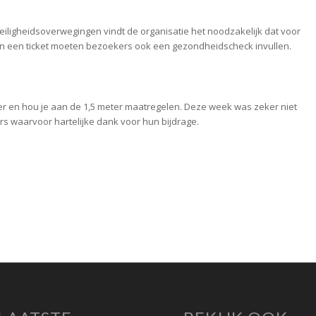
 veiligheidsoverwegingen vindt de organisatie het noodzakelijk dat voor
an een ticket moeten bezoekers ook een gezondheidscheck invullen.
r en hou je aan de 1,5 meter maatregelen. Deze week was zeker niet
 waarvoor hartelijke dank voor hun bijdrage.