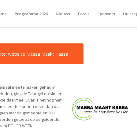
ome
Programma 2026
Nieuws
Foto’s
Sponsors
Huisre
site: website Massa Maakt Kassa
llemaal mee te maken gehad in
leden, ging de Triangel op slot en
kte daarmee. Over is het nog niet,
 om meer te kunnen doen dan dat
egaan met de gemeente en 9 juli
 worden getoetst op de geldende
aam DE LIER WEEK.