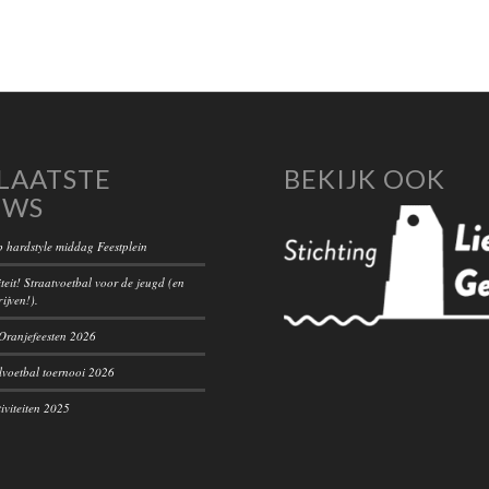
LAATSTE
BEKIJK OOK
UWS
 hardstyle middag Feestplein
teit! Straatvoetbal voor de jeugd (en
rijven!).
ranjefeesten 2026
voetbal toernooi 2026
iviteiten 2025