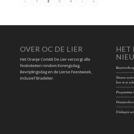
‹
1
2
3
4
›
»
OVER OC DE LIER
HET 
NIE
Het Oranje Comité De Lier verzorgt alle
festiviteiten rondom Koningsdag,
Kaartverkoop
Bevrijdingsdag en de Lierse Feestweek,
Nieuwe activi
inclusief Bradelier.
hoe in te sch
Programma O
Oranjeschool
Uitslagen act